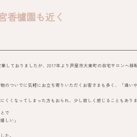
宮香櫨園も近く
営業しておりましたが、2017年より芦屋市大東町の自宅サロンへ
い物のついでに気軽にお立ち寄りいただくお客さまも多く、「通い
びにくくなってしまった方もおられ、少し寂しく感じることもあり
ことで
て嬉しい」
ました。